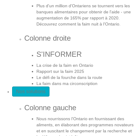
Plus d'un million d'Ontariens se tournent vers les
n
banques alimentaires pour obtenir de l'aide - une
augmentation de 165% par rapport à 2020.
d
Découvrez comment la faim nuit à l'Ontario.
u
Colonne droite
s
S'INFORMER
i
La crise de la faim en Ontario
t
Rapport sur la faim 2025
Le défi de la fourche dans la route
La faim dans ma circonscription
e
Nos solutions
Colonne gauche
Nous nourrissons l'Ontario en fournissant des
aliments, en élaborant des programmes novateurs
et en suscitant le changement par la recherche et