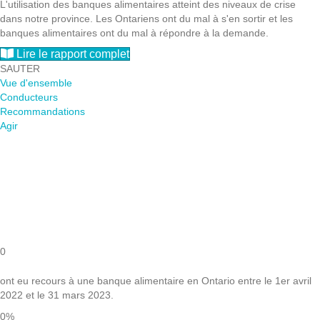
L'utilisation des banques alimentaires atteint des niveaux de crise
dans notre province. Les Ontariens ont du mal à s'en sortir et les
banques alimentaires ont du mal à répondre à la demande.
Lire le rapport complet
SAUTER
Vue d'ensemble
Conducteurs
Recommandations
Agir
L'utilisation des banques
alimentaires en Ontario a atteint
un niveau de crise.
0
ont eu recours à une banque alimentaire en Ontario entre le 1er avril
2022 et le 31 mars 2023.
0
%