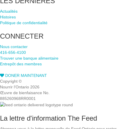
LES DERNIÈRES
d
Actualités
Histoires
e
Politique de confidentialité
p
CONNECTER
a
Nous contacter
416-656-4100
g
Trouver une banque alimentaire
Entrepôt des membres
e
DONER MAINTENANT
Copyright ©
Nourrir l'Ontario 2026
Œuvre de bienfaisance No.
885260968RR0001
La lettre d'information The Feed
Abonnez-vous à la lettre mensuelle de Feed Ontario pour rester