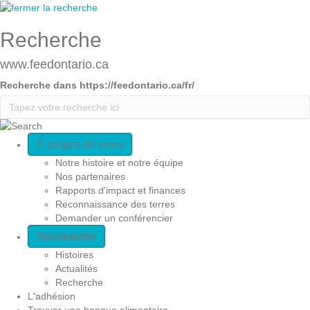
Recherche
www.feedontario.ca
Recherche dans https://feedontario.ca/fr/
A
À propos de nous
Notre histoire et notre équipe
c
Nos partenaires
Rapports d'impact et finances
c
Reconnaissance des terres
Demander un conférencier
è
Nouveautés
Histoires
s
Actualités
Recherche
r
L'adhésion